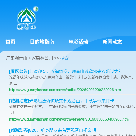
首页
目的地指南
精彩活动
新闻动态
广东观音山国家森林公园
>>
搜索
[景区公告]
非遗迎春，五福贺岁，观音山诚邀您来欢乐过大年
谁说年味越来越淡?来东莞观音山，给您年味十足的新春体验赏非遗、趣游园、享
...
遗
http://www.guanyinshan.com/news/notice/20260208200222006.html
[旅游动态]
光影魔法秀惊艳东莞观音山，中秋等你来打卡
如果有这样一个地方，拥有奇幻绚丽的光影特效，还有趣??味十足的互动体验
...
卡！
http://www.guanyinshan.com/news/travelnews/20190830160400961.html
[旅游动态]
520，单身朋友来东莞观音山相亲吧