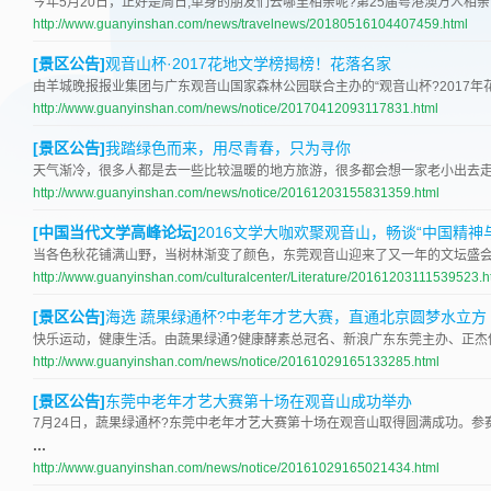
今年5月20日，正好是周日,单身的朋友们去哪里相亲呢?第25届粤港澳万人相
http://www.guanyinshan.com/news/travelnews/20180516104407459.html
[景区公告]
观音山杯·2017花地文学榜揭榜！花落名家
由羊城晚报报业集团与广东观音山国家森林公园联合主办的“观音山杯?2017年
http://www.guanyinshan.com/news/notice/20170412093117831.html
[景区公告]
我踏绿色而来，用尽青春，只为寻你
天气渐冷，很多人都是去一些比较温暖的地方旅游，很多都会想一家老小出去
http://www.guanyinshan.com/news/notice/20161203155831359.html
[中国当代文学高峰论坛]
2016文学大咖欢聚观音山，畅谈“中国精神
当各色秋花铺满山野，当树林渐变了颜色，东莞观音山迎来了又一年的文坛盛会—
http://www.guanyinshan.com/culturalcenter/Literature/20161203111539523.h
[景区公告]
海选 蔬果绿通杯?中老年才艺大赛，直通北京圆梦水立方
快乐运动，健康生活。由蔬果绿通?健康酵素总冠名、新浪广东东莞主办、正杰
http://www.guanyinshan.com/news/notice/20161029165133285.html
广东观音山国家森林公园
[景区公告]
东莞中老年才艺大赛第十场在观音山成功举办
7月24日，蔬果绿通杯?东莞中老年才艺大赛第十场在观音山取得圆满成功。参
...
http://www.guanyinshan.com/news/notice/20161029165021434.html