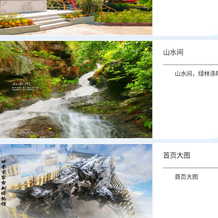
山水间
山水间，绿林涤
首页大图
首页大图