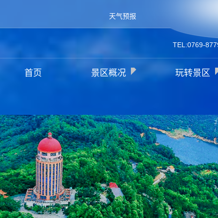
天气预报
TEL:0769-877
首页
景区概况
玩转景区