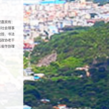
要嘉宾有：
济社会理事
教授、书法
国政协老干
东省作协理