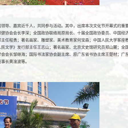
的领导、嘉宾近千人，共同参与活动。其中，出席本次文化节开幕式的重
保健协会会长李深；全国政协联络局原局长、十届全国政协委员、中国经
部主任程勇；著名画家、雕塑家、美术教育家何宝森；中国人民大学客座
人民文学》发行部主任王志山；著名画家、北京文史馆研究员郑山麓；全
学会会长邹继海；国际书法家协会副主席、原广东省书协主席王楚材；广
董事长黄淦波等。