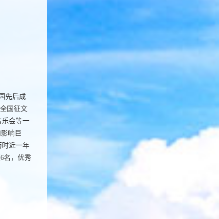
园先后成
”全国征文
音乐会等一
和影响巨
历时近一年
6名，优秀