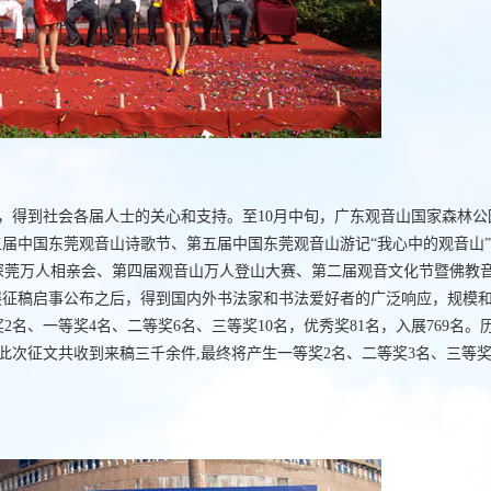
，得到社会各届人士的关心和支持。至10月中旬，广东观音山国家森林公
五届中国东莞观音山诗歌节、第五届中国东莞观音山游记“我心中的观音山
港深莞万人相亲会、第四届观音山万人登山大赛、第二届观音文化节暨佛教
展征稿启事公布之后，得到国内外书法家和书法爱好者的广泛响应，规模
名、一等奖4名、二等奖6名、三等奖10名，优秀奖81名，入展769名。
此次征文共收到来稿三千余件,最终将产生一等奖2名、二等奖3名、三等奖