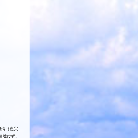
迎请《嘉兴
揭牌仪式、