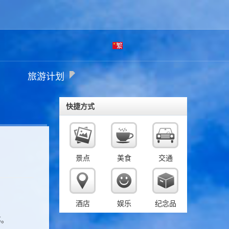
繁
旅游计划
体
快捷方式
景点
美食
交通
酒店
娱乐
纪念品
幕。