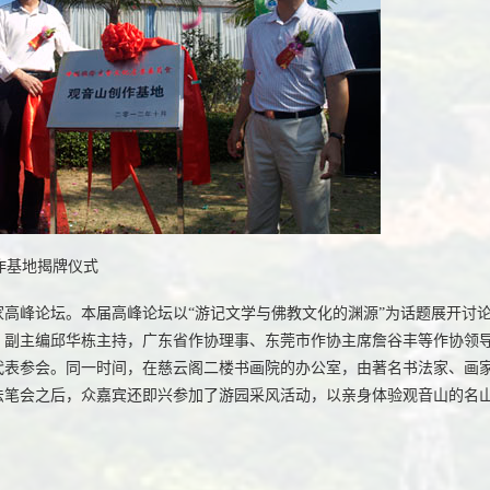
基地揭牌仪式
家高峰论坛。本届高峰论坛以“游记文学与佛教文化的渊源”为话题展开讨
》副主编邱华栋主持，广东省作协理事、东莞市作协主席詹谷丰等作协领
代表参会。同一时间，在慈云阁二楼书画院的办公室，由著名书法家、画
法笔会之后，众嘉宾还即兴参加了游园采风活动，以亲身体验观音山的名