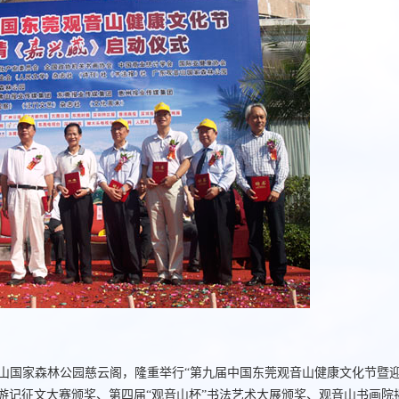
音山国家森林公园慈云阁，隆重举行“第九届中国东莞观音山健康文化节暨
游记征文大赛颁奖、第四届“观音山杯”书法艺术大展颁奖、观音山书画院