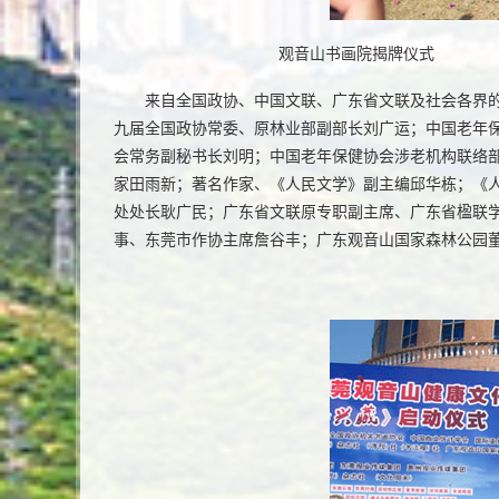
观音山书画院揭牌仪式
来自全国政协、中国文联、广东省文联及社会各界
九届全国政协常委、原林业部副部长刘广运；中国老年
会常务副秘书长刘明；中国老年保健协会涉老机构联络
家田雨新；著名作家、《人民文学》副主编邱华栋；《
处处长耿广民；广东省文联原专职副主席、广东省楹联
事、东莞市作协主席詹谷丰；广东观音山国家森林公园