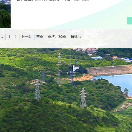
一页
1
2
下一页
末页
页次：
2
/2
页
10
条/页