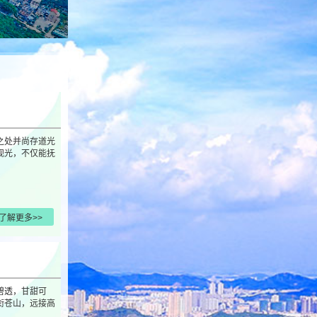
之处并尚存道光
观光，不仅能抚
了解更多>>
碧透，甘甜可
衔苍山，远接高