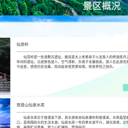
仙宫岭
仙宫岭是一处道教古遗址，据说是太上老君弟子火龙真人的修道炼丹
年间的遗址。沿途景色迷人，空气清新，负离子含量极高，游人在此游览
今追昔，感受历史沧桑，而且能享受赏景怡情，修身养性之快乐。
观音山仙泉水库
仙泉水库位于普渡溪下游，其水源来自仙泉瀑布和普渡溪，水质晶莹
口，是周围民众的生活水源。仙泉水库一年四季水波不兴，湖光潋滟，近
阁，画面旷达秀美，观之心旷神怡，悠游闲适。